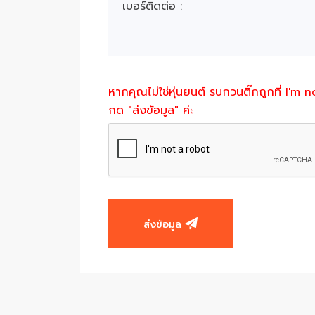
หากคุณไม่ใช่หุ่นยนต์ รบกวนติ๊กถูกที่ I'm 
กด "ส่งข้อมูล" ค่ะ
ส่งข้อมูล