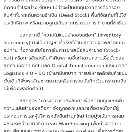
จำนวนมากมักประสบปัญหา "ต้นทุนแฝง" (Hidden Costs) ที่
กัดกินกำไรอย่างเงียบๆ ไม่ว่าจะเป็นต้นทุนจากการถือครอง
สินค้าที่มากเกินความจำเป็น (Dead Stock) พื้นที่จัดเก็บที่ไม่ได้
ประสิทธิภาพ หรือความสูญเสียจากกระบวนการทำงานที่ซ้ำซ้อน
นอกจากนี้ "ความไม่แม่นยำของสต๊อก" (Inventory
Inaccuracy) ยังเป็นปัญหาเรื้อรังที่นำไปสู่ความผิดพลาดในโซ่
อุปทาน ทั้งการเสียโอกาสในการขายเมื่อสินค้าขาด (Stock-
out) หรือการจัดส่งสินค้าผิดพลาดซึ่งทำลายความเชื่อมั่นของ
ลูกค้า ในยุคที่เทคโนโลยี Digital Transformation และแนวคิด
Logistics 4.0 - 5.0 เข้ามามีบทบาท การบริหารคลังสินค้าแบบ
ดั้งเดิมที่พึ่งพาสัญชาตญาณหรือการจดบันทึกด้วยกระดาษจึง
ไม่เพียงพออีกต่อไป
หลักสูตร "การจัดการคลังสินค้าเพื่อลดต้นทุนและเพิ่ม
ความแม่นยำของสต๊อค" จึงถูกออกแบบมาเพื่อตอบโจทย์ผู้
ประกอบการและผู้บริหารคลังสินค้ายุคใหม่ โดยมุ่งเน้นการผสม
ผสานระหว่างแนวคิด Lean Warehousing เพื่อกำจัดความ
สูญเสีย และแนวทาง Data-driven Analysis เพื่อการตัดสิน