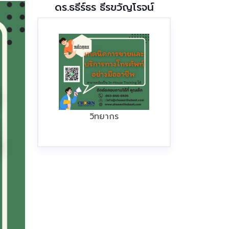
ดร.ธธีร์ธร ธีรขวัญโรจน์
วิทยากร