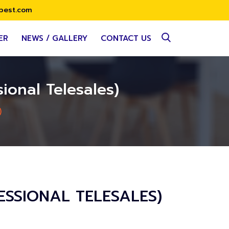
best.com
ER
NEWS / GALLERY
CONTACT US
sional Telesales)
)
OFESSIONAL TELESALES)