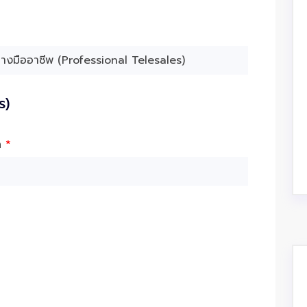
ร)
ัด
*