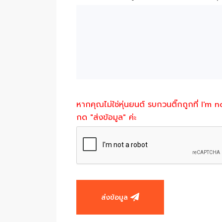
หากคุณไม่ใช่หุ่นยนต์ รบกวนติ๊กถูกที่ I'm 
กด "ส่งข้อมูล" ค่ะ
ส่งข้อมูล