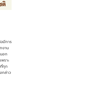
กิจมีการ
ตกงาน
นนอก
วเพราะ
ี่ทุก
งกล่าว