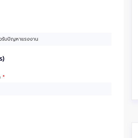
ร)
ัด
*