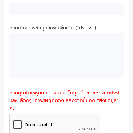
หากต้องการข้อมูลอื่นๆ เพิ่มเติม (โปรดระบุ)
หากคุณไม่ใช่หุ่นยนต์ รบกวนติ๊กถูกที่ I'm not a robot
และ เลือกรูปภาพให้ถูกต้อง หลังจากนั้นกด "ส่งข้อมูล"
ค่ะ