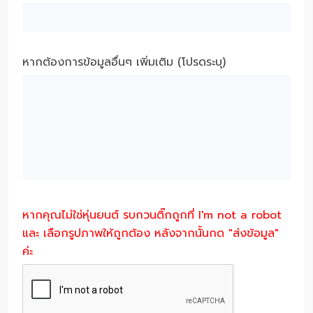
หากต้องการข้อมูลอื่นๆ เพิ่มเติม (โปรดระบุ)
หากคุณไม่ใช่หุ่นยนต์ รบกวนติ๊กถูกที่ I'm not a robot
และ เลือกรูปภาพให้ถูกต้อง หลังจากนั้นกด "ส่งข้อมูล"
ค่ะ