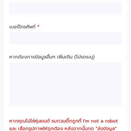
เบอร์โทรศัพท์
*
หากต้องการข้อมูลอื่นๆ เพิ่มเติม (โปรดระบุ)
หากคุณไม่ใช่หุ่นยนต์ รบกวนติ๊กถูกที่ I'm not a robot
และ เลือกรูปภาพให้ถูกต้อง หลังจากนั้นกด "ส่งข้อมูล"