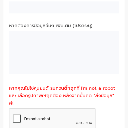
หากต้องการข้อมูลอื่นๆ เพิ่มเติม (โปรดระบุ)
หากคุณไม่ใช่หุ่นยนต์ รบกวนติ๊กถูกที่ I'm not a robot
และ เลือกรูปภาพให้ถูกต้อง หลังจากนั้นกด "ส่งข้อมูล"
ค่ะ