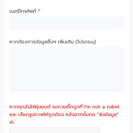
เบอร์โทรศัพท์
*
หากต้องการข้อมูลอื่นๆ เพิ่มเติม (โปรดระบุ)
หากคุณไม่ใช่หุ่นยนต์ รบกวนติ๊กถูกที่ I'm not a robot
และ เลือกรูปภาพให้ถูกต้อง หลังจากนั้นกด "ส่งข้อมูล"
ค่ะ