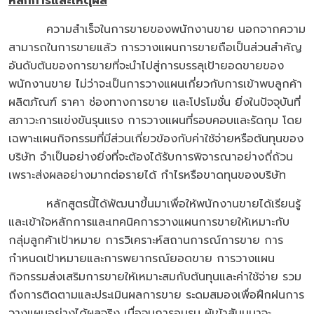
หลักการและเหตุผล
ความสำเร็จในการขายของพนักงานขาย นอกจากความ
สามารถในการขายแล้ว การวางแผนการขายถือเป็นส่วนสำคัญ
อันดับต้นของการขายที่จะนำไปสู่การบรรลุเป้ายอดขายของ
พนักงานขาย ไม่ว่าจะเป็นการวางแผนเกี่ยวกับการเข้าพบลูกค้า
ผลิตภัณฑ์ ราคา ช่องทางการขาย และโปรโมชั่น ยิ่งในปัจจุบันที่
สภาวะการแข่งขันรุนแรง การวางแผนที่รอบคอบและรัดกุม โดย
เฉพาะแผนกิจกรรมที่มีส่วนเกี่ยวข้องกับค่าใช้จ่ายหรือต้นทุนของ
บริษัท จำเป็นอย่างยิ่งที่จะต้องได้รับการพิจารณาอย่างถี่ถ้วน
เพราะส่งผลอย่างมากต่อรายได้ กำไรหรือขาดทุนของบริษัท
หลักสูตรนี้ได้พัฒนาขึ้นมาเพื่อให้พนักงานขายได้เรียนรู้
และเข้าใจหลักการและเทคนิคการวางแผนการขายให้เหมาะกับ
กลุ่มลูกค้าเป้าหมาย การวิเคราะห์สถานการณ์การขาย การ
กำหนดเป้าหมายและการพยากรณ์ยอดขาย การวางแผน
กิจกรรมส่งเสริมการขายให้เหมาะสมกับต้นทุนและค่าใช้จ่าย รวม
ถึงการติดตามและประเมินผลการขาย ระดมสมองเพื่อฝึกฝนการ
วางแผนอย่างได้ผลจริง เมื่อจบการอบรม ผู้เข้าสัมมนาจะ