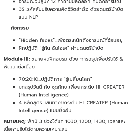
อารมณ์วนลูป? 12 คำถามปลดล็อก กับดักอารมณ์
3S...รหัสลับปรับความคิดชีวิตสำเร็จ ด้วยดนตรีบำบัด
แบบ NLP
กิจกรรม
“Hidden faces”…เพื่อตระหนักถึงอารมณ์ที่ซ่อนอยู่
ฝึกปฏิบัติ “รู้ทัน ฉันโอเค” ผ่านดนตรีบำบัด
Module III:
ขยายผลฝึกอบรม ด้วย การสรุปเพื่อปรับใช้ &
พัฒนาต่อเนื่อง
70:20:10…ปฏิบัติการ “รู้เปลี่ยนโลก”
บทสรุปวันนี้ กับ ชุดทักษะเพื่อยกระดับ HI: CREATER
(Human Intelligence)
4 หลักสูตร...เส้นทางยกระดับ HI: CREATER (Human
Intelligence) แบบยั่งยืน
หมายเหตุ
: พักมี 3 ช่วงได้แก่ 1030, 1200, 1430; เวลาและ
เนื้อหาปรับได้ตามความเหมาะสม