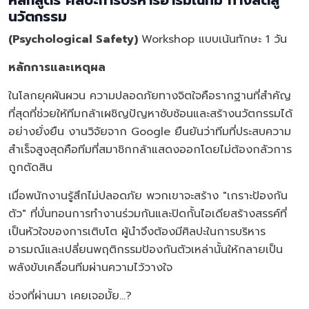
หลักสูตร ศิลปะการบริหารอารมณ์ทีม ทางลัดสู่
นวัตกรรม
(Psychological Safety)
Workshop แบบเน้นทักษะ 1 วัน
หลักการและเหตุผล
ในโลกยุคผันผวน ความปลอดภัยทางจิตใจคือรากฐานที่สำคัญ
ที่สุดที่ช่วยให้ทีมกล้าเผชิญปัญหาซับซ้อนและสร้างนวัตกรรมได้
อย่างยั่งยืน งานวิจัยจาก Google ยืนยันว่าทีมที่ประสบความ
สำเร็จสูงสุดคือทีมที่สมาชิกกล้าแสดงออกโดยไม่ต้องกลัวการ
ถูกตัดสิน
เมื่อพนักงานรู้สึกไม่ปลอดภัย พวกเขาจะสร้าง "เกราะป้องกัน
ตัว" ที่บั่นทอนการทำงานร่วมกันและปิดกั้นไอเดียสร้างสรรค์ที่
เป็นหัวใจของการเติบโต ผู้นำจึงต้องมีศิลปะในการบริหาร
อารมณ์และเปลี่ยนพฤติกรรมป้องกันตัวเหล่านั้นให้กลายเป็น
พลังขับเคลื่อนทีมผ่านความไว้วางใจ
ช่วงที่ผ่านมา เคยเจอมั้ย...?