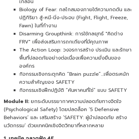
เกลื่อน
Biology of Fear: กลไกสมองภายใต้ความกดดัน และ
ปฏิกิริยา สู้-หนี-นิ่ง-ประจบ (Fight, Flight, Freeze,
Fawn) ในที่ทำงาน
Disarming Groupthink: การใช้กลยุทธ์ "คิดต่าง
FRV" เพื่อส่งเสริมการถกเถียงที่มีคุณภาพ
The Action Loop: วงจรการสร้าง ประเมิน และรักษา
พื้นที่ปลอดภัยอย่างต่อเนื่องเพื่อความยั่งยืนของ
องค์กร
กิจกรรมเชิงกระตุกคิด “Brain puzzle”…เพื่อตระหนัก
ความสำคัญของ SAFETY
กิจกรรมเชิงฝึกปฏิบัติ “ค้นหาคนที่ใช่” แบบ SAFETY
Module II:
ยกระดับบรรยากาศความปลอดภัยทางจิตใจ
(Psychological Safety) โดยปลดล็อค ‘5 Defensive
Behaviors’ และ เสริมสร้าง ‘SAFETY: ผู้นำปลอดภัย สร้าง
นวัตกรรม’ ด้วยเทคนิคเชิงจิตวิทยาที่หลากหลาย
1. เทคนิค ฉลาดฟัง 4
E