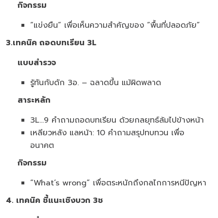
กิจกรรม
“แข่งยืน” เพื่อเห็นความสำคัญของ “พื้นที่ปลอดภัย”
3.เทคนิค ถอดบทเรียน
3L
แบบสำรวจ
รู้ทันกับดัก 3อ. – ฉลาดขึ้น แม้ผิดพลาด
สาระหลัก
3L…9 คำถามถอดบทเรียน ด้วยกลยุทธ์ล้มไปข้างหน้า
เหลียวหลัง แลหน้า: 10 คำถามสรุปทบทวน เพื่อ
อนาคต
กิจกรรม
“What’s wrong” เพื่อตระหนักถึงกลไกการหนีปัญหา
4. เทคนิค ชี้แนะเชิงบวก
3ช