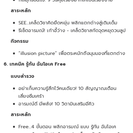
กลยุทธ์ชนะใจ: 9 วิธีคุยเรื่องยากให้เป็นเรื่องง่าย
สาระหลัก
SEE…เคล็ดวิชาคิดยืดหยุ่น พลิกแตกต่างสู่เติมเต็ม
รีเซ็ตอารมณ์! เก้าอี้ว่าง - เคล็ดวิชาสกัดจุดหยุดวนลูป
กิจกรรม
“illusion picture” เพื่อตระหนักถึงมุมมองที่แตกต่าง
6. เทคนิค รู้ทัน ฉันโอเค
Free
แบบสำรวจ
อย่าเก็บความรู้สึกไว้คนเดียว! 10 สัญญาณเตือน
เสี่ยงซึมเศร้า
อารมณ์ดี มีพลัง! 10 วิตามินเสริมอีคิว
สาระหลัก
Free…4 ขั้นตอน พลิกอารมณ์ แบบ รู้ทัน ฉันโอเค