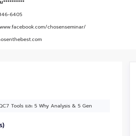
้น**********
3-846-6405
/www.facebook.com/chosenseminar/
hosenthebest.com
ร)