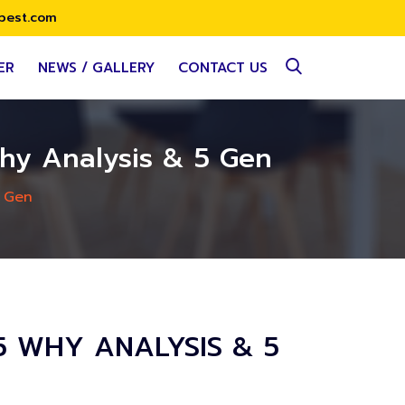
best.com
ER
NEWS / GALLERY
CONTACT US
 Why Analysis & 5 Gen
5 Gen
ะ 5 WHY ANALYSIS & 5