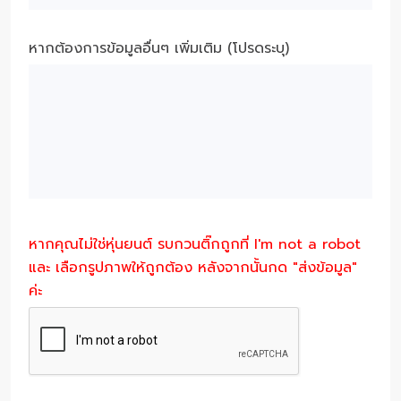
หากต้องการข้อมูลอื่นๆ เพิ่มเติม (โปรดระบุ)
หากคุณไม่ใช่หุ่นยนต์ รบกวนติ๊กถูกที่ I'm not a robot
และ เลือกรูปภาพให้ถูกต้อง หลังจากนั้นกด "ส่งข้อมูล"
ค่ะ