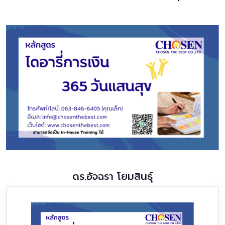
ดร.อัจฉรา โยมสินธุ์