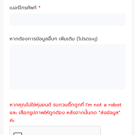
เบอร์โทรศัพท์
*
หากต้องการข้อมูลอื่นๆ เพิ่มเติม (โปรดระบุ)
หากคุณไม่ใช่หุ่นยนต์ รบกวนติ๊กถูกที่ I'm not a robot
และ เลือกรูปภาพให้ถูกต้อง หลังจากนั้นกด "ส่งข้อมูล"
ค่ะ