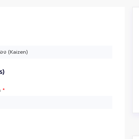
ร)
ัด
*