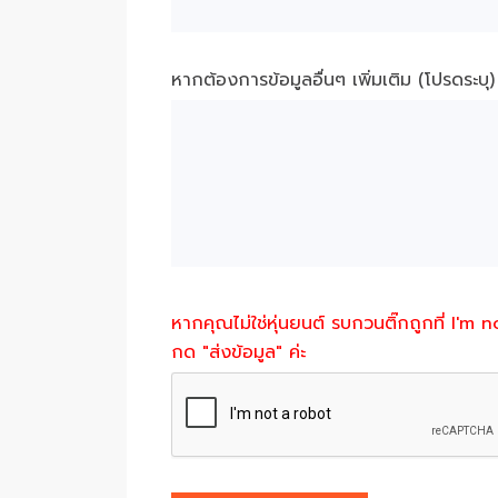
หากต้องการข้อมูลอื่นๆ เพิ่มเติม (โปรดระบุ)
หากคุณไม่ใช่หุ่นยนต์ รบกวนติ๊กถูกที่ I'm 
กด "ส่งข้อมูล" ค่ะ