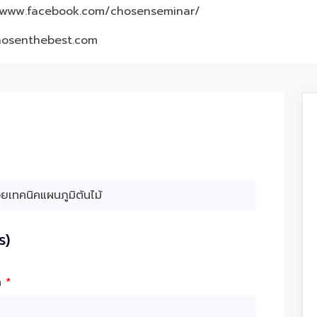
/www.facebook.com/chosenseminar/
hosenthebest.com
ร)
ัด
*