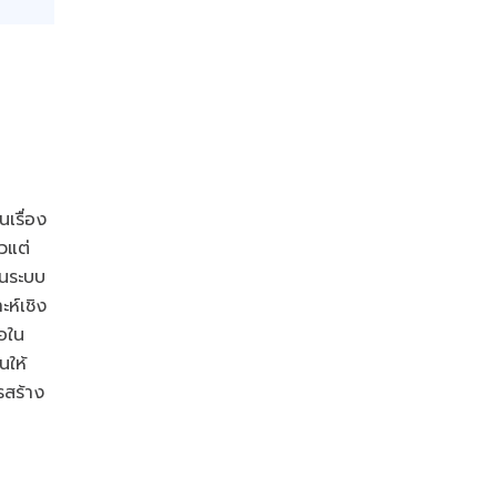
เรื่อง
วแต่
็นระบบ
ห์เชิง
ือใน
นให้
รสร้าง