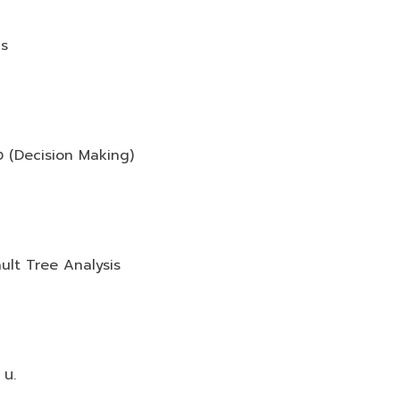
sis
ิง (Decision Making)
 Fault Tree Analysis
 น.