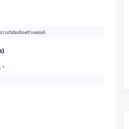
ร)
ัด
*