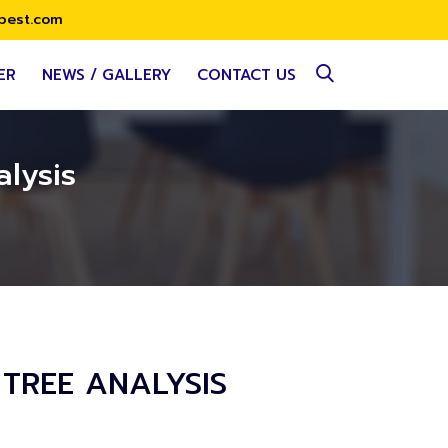
best.com
ER
NEWS / GALLERY
CONTACT US
alysis
LT TREE ANALYSIS