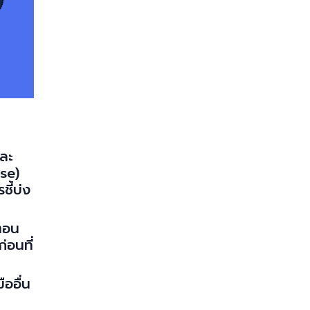
ละ
use)
ี้บ่ง
นตอน
่อนที่
ืออื่น