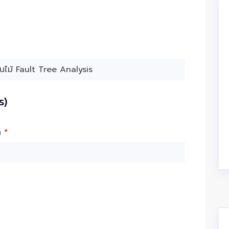
ร)
ัด
*