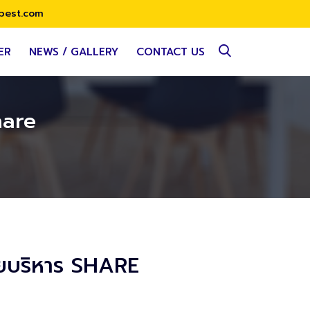
best.com
ER
NEWS / GALLERY
CONTACT US
hare
ายบริหาร SHARE