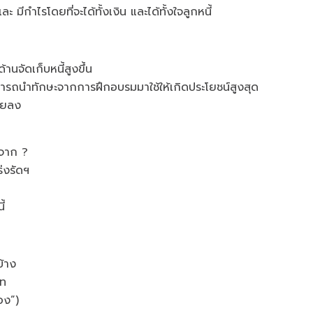
 มีกำไรโดยที่จะได้ทั้งเงิน และได้ทั้งใจลูกหนี้
านจัดเก็บหนี้สูงขึ้น
มารถนำทักษะจากการฝึกอบรมมาใช้ให้เกิดประโยชน์สูงสุด
้อยลง
มักเกิดจาก ?
่งรัดฯ
้
ด้บ้าง
เภท
จาต่อรอง”)