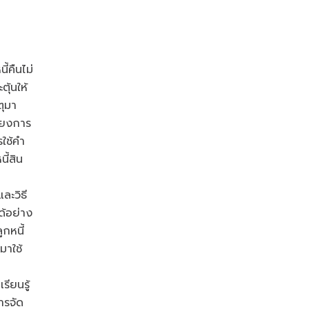
คืนไม่
ุ้นให้
ตุมา
ี่ยงการ
รใช้คำ
ี้สิน
ละวิธี
ด้อย่าง
กหนี้
มาใช้
ียนรู้
ารจัด