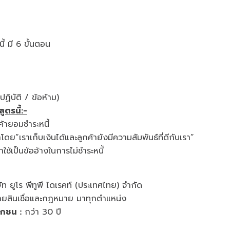
ง
rena)
้ มี 6 ขั้นตอน
ฏิบัติ / ข้อห้าม)
ตรนี้:-
ค้ายอมชำระหนี้
ย“เราเก็บเงินได้และลูกค้ายังมีความสัมพันธ์ที่ดีกับเรา”
ใช้เป็นข้ออ้างในการไม่ชำระหนี้
ท ยูโร พีทูพี ไดเรคท์ (ประเทศไทย) จำกัด
ายสินเชื่อและกฎหมาย มาทุกตำแหน่ง
อกชน :
กว่า 30 ปี