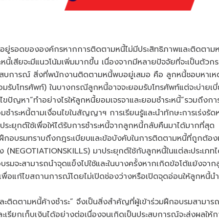
ดขององค์กรหากการติดตามหนี้ไม่มีประสิทธิภาพและติดตามหนี้
นี้เสียจะมีแนวโน้มเพิ่มมากขึ้น เนื่องจากมีหลายปัจจัยที่จะเป็นตัวกระต
ระสบการณ์ สิ่งที่พนักงานติดตามหนี้พบอยู่เสมอ คือ ลูกหนี้ชอบหาเห
ยอมรับโทรศัพท์) ในบางกรณีลูกหนี้อาจจะยอมรับโทรศัพท์แต่จะบ่ายเบ
ะแก้ไขปัญหา“ทำอย่างไรให้ลูกหนี้ยอมเจรจาและยอมชำระหนี้”รวมถึงกา
้ยอมชำระหนี้ตามเงื่อนไขในสัญญาฯ การเรียนรู้และนำทักษะการเร่งรัดหน
าประยุกต์ใช้เพื่อให้ได้รับการชำระหนี้จากลูกหนี้กลับคืนมาได้มากที่สุด
กอบรมทราบถึงกฎระเบียบและข้อบังคับในการติดตามหนี้ที่ถูกต้องแ
ง (NEGOTIATIONSKILLS) มาประยุกต์ใช้กับลูกหนี้ในแต่ละประเภทไ
ึกอบรมจะสามารถนำจุดแข็งไปใช้และในบางครั้งหากเกิดข้อโต้แย้งจากลู
ื่อแก้ไขสถานการณ์โดยไม่เปิดช่องว่างหรือเปิดจุดอ่อนให้ลูกหนี้นำ
มหนี้ค้างชำระ” จึงเป็นสิ่งสำคัญที่ผู้เข้าร่วมฝึกอบรมสามารถเร
ละเรียกเก็บเงินได้อย่างต่อเนื่องจนเกิดเป็นประสบการณ์จะส่งผลให้ก