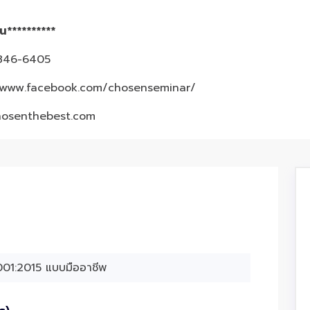
้น**********
3-846-6405
/www.facebook.com/chosenseminar/
hosenthebest.com