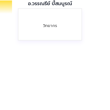
อ.วรรณรีย์ บี้สมบูรณ์
วิทยากร