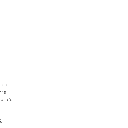
วต่อ
การ
ำงานใน
่อ